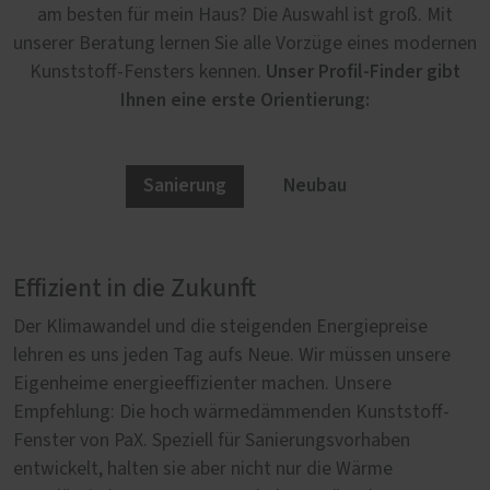
am besten für mein Haus? Die Auswahl ist groß. Mit
unserer Beratung lernen Sie alle Vorzüge eines modernen
Unser Profil-Finder gibt
Kunststoff-Fensters kennen.
Ihnen eine erste Orientierung:
Sanierung
Neubau
Effizient in die Zukunft
Von Anfang an richtig
Der Klimawandel und die steigenden Energiepreise
Im Neubau erfüllen unsere Kunststoff-Fenster von PaX
lehren es uns jeden Tag aufs Neue. Wir müssen unsere
höchste Anforderungen in der Wärmedämmung, in der
Eigenheime energieeffizienter machen. Unsere
Sicherheit und im Schallschutz. Denn wer neu baut, will
Empfehlung: Die hoch wärmedämmenden Kunststoff-
sicher gehen, dass er auch in Jahrzehnten noch ein
Fenster von PaX. Speziell für Sanierungsvorhaben
lebenswertes, sicheres und gleichzeitig nachhaltiges
entwickelt, halten sie aber nicht nur die Wärme
Zuhause hat. Umso wichtiger ist es bei der Auswahl der