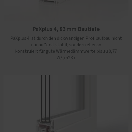
PaXabsolut 4 Therm, 83 mm Bautiefe
Die neueste Generation PaXabsolut kommt mit
modernem Design, Schallschutz in Serie und Sicherheit
PaXplus 4, 83 mm Bautiefe
bis RC3. Mit einem Uw-Wert von maximal 0,74 W/(m2K),
zusätzlicher Kerndämmung und bis zu 60 % Recyclat-
PaXplus 4 ist durch den dickwandigen Profilaufbau nicht
Anteil ein rundum nachhaltiges Kunststoff-Fenster.
nur äußerst stabil, sondern ebenso
konstruiert für gute Wärmedämmwerte bis zu 0,77
W/(m2K).