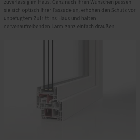
zuverlässig im Haus. Ganz nach Ihren Wünschen passen
Fenster auf Qualität und Langlebigkeit zu achten.
sie sich optisch Ihrer Fassade an, erhöhen den Schutz vor
unbefugtem Zutritt ins Haus und halten
nervenaufreibenden Lärm ganz einfach draußen.
PaXabsolut 4, 83 mm Bautiefe
Die neueste Generation PaXabsolut kommt mit
modernem Design, Schallschutz in Serie und Sicherheit