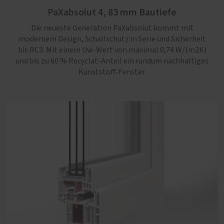
PaXabsolut 4, 83 mm Bautiefe
bis RC3. Mit einem Uw-Wert von maximal 0,74 W/(m2K)
und bis zu 60 % Recyclat-Anteil ein rundum nachhaltiges
Die neueste Generation PaXabsolut kommt mit
Kunststoff-Fenster.
modernem Design, Schallschutz in Serie und Sicherheit
bis RC3. Mit einem Uw-Wert von maximal 0,74 W/(m2K)
und bis zu 60 % Recyclat-Anteil ein rundum nachhaltiges
Kunststoff-Fenster.