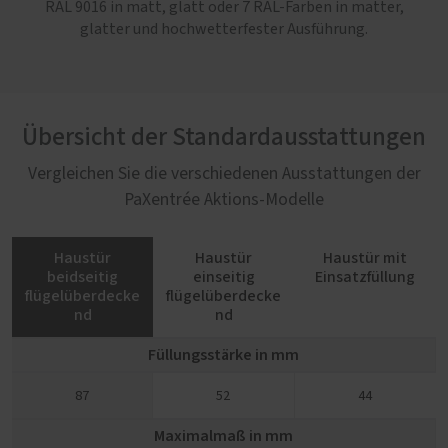
RAL 9016 in matt, glatt oder 7 RAL-Farben in matter,
glatter und hochwetterfester Ausführung.
Übersicht der Standardausstattungen
Vergleichen Sie die verschiedenen Ausstattungen der
PaXentrée Aktions-Modelle
Haustür
Haustür
Haustür mit
beidseitig
einseitig
Einsatzfüllung
flügelüberdecke
flügelüberdecke
nd
nd
Füllungsstärke in mm
87
52
44
Maximalmaß in mm