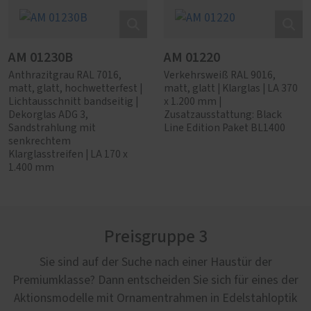
AM 01230B
AM 01220
Anthrazitgrau RAL 7016,
Verkehrsweiß RAL 9016,
matt, glatt, hochwetterfest |
matt, glatt | Klarglas | LA 370
Lichtausschnitt bandseitig |
x 1.200 mm |
Dekorglas ADG 3,
Zusatzausstattung: Black
Sandstrahlung mit
Line Edition Paket BL1400
senkrechtem
Klarglasstreifen | LA 170 x
1.400 mm
Preisgruppe 3
Sie sind auf der Suche nach einer Haustür der
Premiumklasse? Dann entscheiden Sie sich für eines der
Aktionsmodelle mit Ornamentrahmen in Edelstahloptik