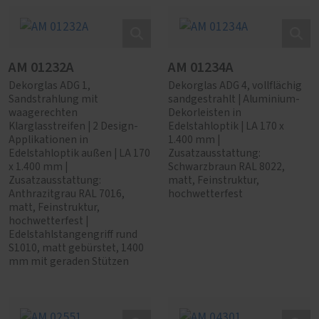
AM 01232A
AM 01234A
Dekorglas ADG 1,
Dekorglas ADG 4, vollflächig
Sandstrahlung mit
sandgestrahlt | Aluminium-
waagerechten
Dekorleisten in
Klarglasstreifen | 2 Design-
Edelstahloptik | LA 170 x
Applikationen in
1.400 mm |
Edelstahloptik außen | LA 170
Zusatzausstattung:
x 1.400 mm |
Schwarzbraun RAL 8022,
Zusatzausstattung:
matt, Feinstruktur,
Anthrazitgrau RAL 7016,
hochwetterfest
matt, Feinstruktur,
hochwetterfest |
Edelstahlstangengriff rund
S1010, matt gebürstet, 1400
mm mit geraden Stützen