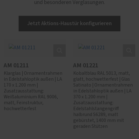
und besonderen Verglasungen.
Jetzt Aktions-Haustür konfigurieren
AM 01211
AM 01221
Klarglas | Ornamentrahmen
Kobaltblau RAL 5013, matt,
in Edelstahloptik außen | LA
glatt, hochwetterfest | Glas
170 x 1.200 mm |
Satinato | Ornamentrahmen
Zusatzausstattung:
in Edelstahloptik außen | LA
Weißaluminium RAL 9006,
370 x 1.200 mm |
matt, Feinstruktur,
Zusatzausstattung:
hochwetterfest
Edelstahlstangengriff
halbrund S6289, matt
gebürstet, 1400 mm mit
geraden Stützen