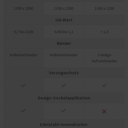
1300 x 2300
1100 x 2200
1100 x 2200
Ud-Wert
0,7 bis 0,89
0,94 bis 1,1
< 1,3
Bänder
Rollentürbänder
Rollentürbänder
2-teilige
Aufsatzbänder
Verzugsschutz
✓
✓
✓
Design-Sockelapplikation
✓
✓
❌
Edelstahl-Innendrücker