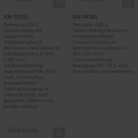
AM 02551
AM 04301
Dekorglas ADG 1,
Dekorglas ADG 2,
Sandstrahlung mit
Sandstrahlung mit klarem
waagerechten
umlaufenden Rand |
Klarglasstreifen | 5
Ornamentrahmen in
Aluminium-Dekorleisten in
Edelstahloptik außen | 3 LA
Edelstahloptik | LA 224 x
257 x 257 mm |
1.200 mm |
Zusatzausstattung:
Zusatzausstattung:
Basaltgrau RAL 7012, matt,
Graualuminium RAL 9007,
Feinstruktur, hochwetterfest
matt, Feinstruktur,
hochwetterfest |
Edelstahlstangengriff
halbrund S6289, matt
gebürstet, 1400 mm mit
geraden Stützen