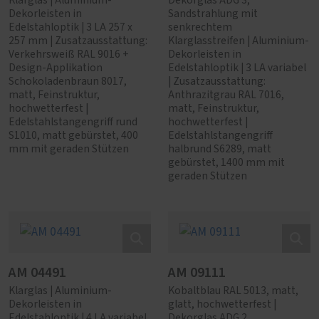
Klarglas | Aluminium-
Dekorglas ADG 3,
Dekorleisten in
Sandstrahlung mit
Edelstahloptik | 3 LA 257 x
senkrechtem
257 mm | Zusatzausstattung:
Klarglasstreifen | Aluminium-
Verkehrsweiß RAL 9016 +
Dekorleisten in
Design-Applikation
Edelstahloptik | 3 LA variabel
Schokoladenbraun 8017,
| Zusatzausstattung:
matt, Feinstruktur,
Anthrazitgrau RAL 7016,
hochwetterfest |
matt, Feinstruktur,
Edelstahlstangengriff rund
hochwetterfest |
S1010, matt gebürstet, 400
Edelstahlstangengriff
mm mit geraden Stützen
halbrund S6289, matt
gebürstet, 1400 mm mit
geraden Stützen
AM 04491
AM 09111
Klarglas | Aluminium-
Kobaltblau RAL 5013, matt,
Dekorleisten in
glatt, hochwetterfest |
Edelstahloptik | 4 LA variabel
Dekorglas ADG 2,